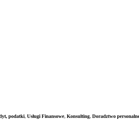
dyt, podatki
,
Usługi Finansowe
,
Konsulting
,
Doradztwo personaln