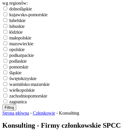
wg regionów:
dolnośląskie
kujawsko-pomorskie
lubelskie
lubuskie
łódzkie
małopolskie
mazowieckie
opolskie
podkarpackie
podlaskie
pomorskie
śląskie
świętokrzyskie
warmińsko-mazurskie
wielkopolskie
zachodniopomorskie
zagranica
Strona główna
›
Członkowie
› Konsulting
Konsulting - Firmy członkowskie SPCC