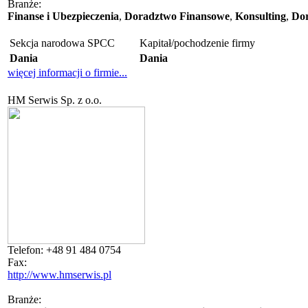
Branże:
Finanse i Ubezpieczenia
,
Doradztwo Finansowe
,
Konsulting
,
Dor
Sekcja narodowa SPCC
Kapitał/pochodzenie firmy
Dania
Dania
więcej informacji o firmie...
HM Serwis Sp. z o.o.
Telefon:
+48 91 484 0754
Fax:
http://www.hmserwis.pl
Branże: