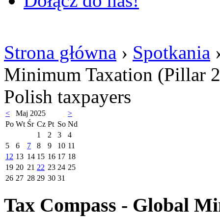
Dołącz do nas!
Strona główna
›
Spotkania
›
Minimum Taxation (Pillar 2
Polish taxpayers
<
Maj 2025
>
Po
Wt
Śr
Cz
Pt
So
Nd
1
2
3
4
5
6
7
8
9
10
11
12
13
14
15
16
17
18
19
20
21
22
23
24
25
26
27
28
29
30
31
Tax Compass - Global Min